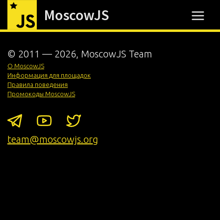
MoscowJS
© 2011 —
2026
, MoscowJS Team
О MoscowJS
Информация для площадок
Правила поведения
Промокоды MoscowJS
team@moscowjs.org